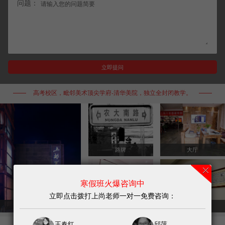
问题：
高考校区，毗邻美术顶尖学府-清华美院，独立全封闭教学。
路牌
大厅
寒假班火爆咨询中
立即点击拨打上尚老师一对一免费咨询：
接待室
毕业证
夜景
王春红
邱萍