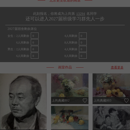
北京更受欢迎的画室
郑弘辰
曾科凯
郑
曾
王
150北京画室2222
138北京画室3448
2021年04月27日11:43
2017年07月05日15:29
此刻报名，你将成为上尚第
名同学
13294
岳靓
杨昊霖
岳
杨
冯
还可以进入2027届班级学习群先人一步
138北京画室0404
182北京画室9827
2021年05月10日10:00
2018年03月24日09:11
2027届宿舍剩余床位
刘怡伶
马小萱
刘
马
梁
186北京画室7169
153北京画室0267
女生：
2人间剩余
0
4人间剩余
0
2018年03月11日09:22
2017年05月22日08:59
6人间剩余
0
8人间剩余
0
李嘉萌
吴语心
李
吴
管
136北京画室8929
136北京画室1196
男生：
2人间剩余
0
4人间剩余
0
2018年10月25日09:13
2017年05月04日08:34
6人间剩余
0
8人间剩余
0
黄曦
姚登科
黄
姚
李
131北京画室4026
158北京画室8922
2018年12月21日10:40
2018年04月02日10:00
画室作品
查看更多
牛紫东
顾婷玉
牛
顾
刘
186北京画室1111
183北京画室5085
2021年02月25日17:12
2025年04月01日09:21
魏子珺
李世伟
魏
李
潘
136北京画室6785
132北京画室4949
2021年02月22日09:17
2018年03月22日08:45
王俊阳
路玲
王
路
王
上尚典藏002
上尚典藏003
138北京画室0819
159北京画室0986
2018年03月24日09:10
2021年04月15日16:11
赵晋文
凌丽杰
赵
凌
阿
135北京画室6262
136北京画室5045
2025年04月01日09:20
2021年05月04日09:11
王宇
逸君
王
逸
莫
135北京画室7142
189北京画室5575