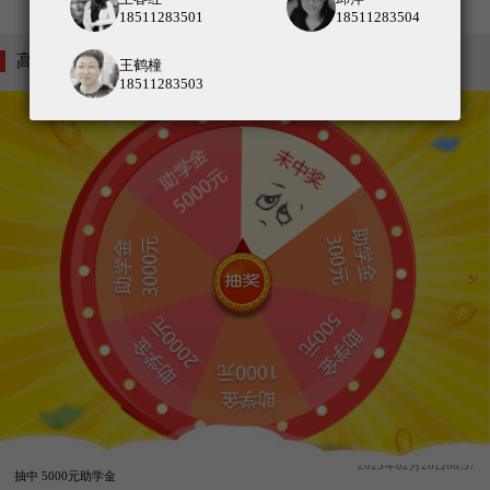
查看更多
18511283501
18511283504
高考助学金
不与其他优惠同享
王鹤橦
18511283503
138北京画室7988
2025年04月01日09:20
抽中 5000元助学金
183北京画室9895
2025年02月26日08:39
抽中 5000元助学金
137北京画室5239
2025年02月26日08:37
抽中 5000元助学金