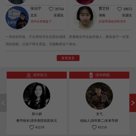
张泊宁
曹艺轩
39764
39853
北京
应届生
湖南
应届生
清华央美都盘下
应届零基础录取清华
一所好的学校，不仅带给学生优异的成绩，更要教会学生如何做人，教给孩子一生受
用的技能，让孩子终生受益，无愧教师这个身份。
查看更多
清华状元
清华榜眼
郑小妍
戈弋
教学校长|清华美院色彩状元
创始人|清华第二|未来导师
45219
45216