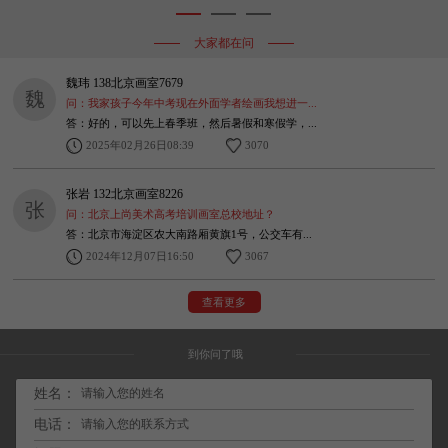
1
2
3
大家都在问
魏玮 138北京画室7679
魏
问：我家孩子今年中考现在外面学者绘画我想进一...
答：好的，可以先上春季班，然后暑假和寒假学，...
2025年02月26日08:39
3070
张岩 132北京画室8226
张
问：北京上尚美术高考培训画室总校地址？
答：北京市海淀区农大南路厢黄旗1号，公交车有...
2024年12月07日16:50
3067
查看更多
到你问了哦
姓名：
电话：