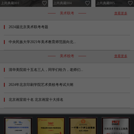
上尚典藏004
上尚典藏005
上尚典藏001
2025年04月01日09:20
2025年04月01日09:21
陈伟
雷敏
陈
雷
王
美术联考
查看更多
139北京画室8603
139北京画室8774
2025年04月01日09:21
2021年05月03日11:32
刘炫语
田威宇
刘
田
李
2024届北京美术联考考题
139北京画室6875
137北京画室1768
2022年01月12日18:19
2021年05月03日09:13
赵薇
赵绮
赵
赵
耿
中央民族大学2021年美术教育师范面向北...
136北京画室0002
175北京画室7671
2021年05月20日08:50
2021年05月01日20:54
赵梓涵
赖艺林
赵
赖
陈
美术校考
查看更多
133北京画室1556
180北京画室8965
2021年05月07日23:58
2018年04月19日09:22
陈奕丞
周坤红
陈
周
杨
清华美院前十五名三人，同学们给力，老师们...
136北京画室2585
183北京画室1866
2021年03月18日10:05
2018年04月12日05:03
雷敏
李朴
雷
李
张
139北京画室8774
138北京画室0116
2024年北京印刷学院艺术类校考考试大纲
2021年05月06日11:10
2017年07月12日16:29
郝丽萍
全文
郝
全
朱
138北京画室8016
188北京画室1234
北京画室前十名 北京画室十大排名
2021年05月04日09:10
2018年06月16日08:54
蔺夏菲
蔺
金
186北京画室6180
2021年02月23日09:18
杨女士
杨
许
139北京画室0800
2021年05月08日16:10