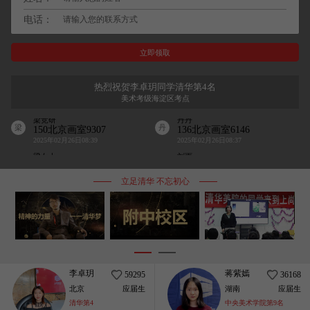
电话：
刘雨
邹高乐
刘
邹
156北京画室8555
158北京画室6296
热烈祝贺李卓玥同学清华第4名
2025年09月30日20:33
2025年04月01日09:20
美术考级海淀区考点
梁竞研
丹丹
梁
丹
150北京画室9307
136北京画室6146
2025年02月26日08:39
2025年02月26日08:37
梁女士
刘雨
梁
刘
186北京画室3158
156北京画室8555
2024年12月07日16:49
2025年09月30日20:33
立足清华 不忘初心
邹高乐
梁竞研
邹
梁
158北京画室6296
150北京画室9307
2025年04月01日09:20
2025年02月26日08:39
丹丹
梁女士
丹
梁
136北京画室6146
186北京画室3158
2025年02月26日08:37
2024年12月07日16:49
1
2
李卓玥
蒋紫嫣
59295
36168
北京
应届生
湖南
应届生
清华第4
中央美术学院第9名