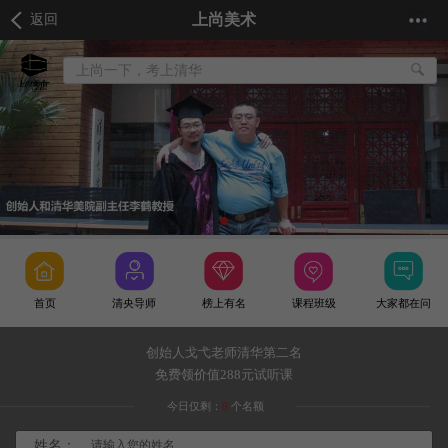
上尚美术
返回
上尚一下，考上清华
首页
清央导师
榜上有名
课程班级
大家都在问
创始人戈弋老师清华第二名
免费领价值288元试听课
今日仅剩：
0
个名额
姓名：